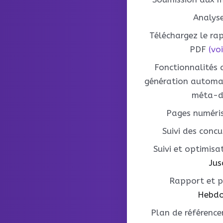
Analyse
Téléchargez le r
PDF
(vo
Fonctionnalités a
génération automat
méta-d
Pages numéri
Suivi des concu
Suivi et optimisa
Jus
Rapport et p
Hebdo
Plan de référenc