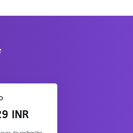
f
o
29 INR
eurs de recherche