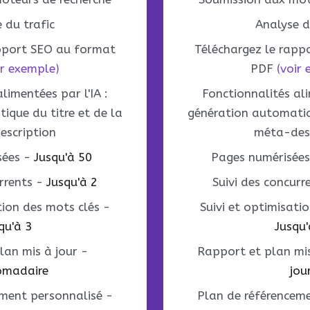
 du trafic
Analyse d
apport SEO au format
Téléchargez le rapp
ir exemple)
PDF
(voir
limentées par l'IA :
Fonctionnalités ali
ique du titre et de la
génération automatiqu
escription
méta-desc
sées
-
Jusqu'à 50
Pages numérisée
rrents
-
Jusqu'à 2
Suivi des concurr
tion des mots clés
-
Suivi et optimisati
qu'à 3
Jusqu'
lan mis à jour
-
Rapport et plan mis
madaire
jou
ement personnalisé
-
Plan de référencem