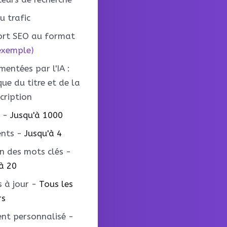
u trafic
ort SEO au format
 exemple)
mentées par l'IA :
e du titre et de la
ription
s
-
Jusqu'à 1000
ents
-
Jusqu'à 4
on des mots clés
-
à 20
 à jour
-
Tous les
rs
ent personnalisé
-