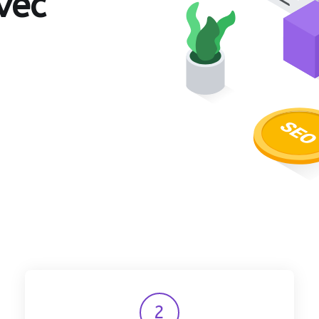
vec
2