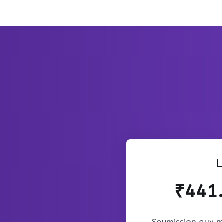
L
₹441.
Soumission aux m