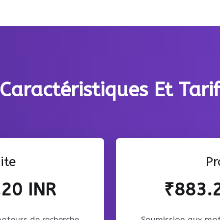
Caractéristiques Et Tari
ite
Pr
20 INR
₹883.
oteurs de recherche
Soumission aux mot